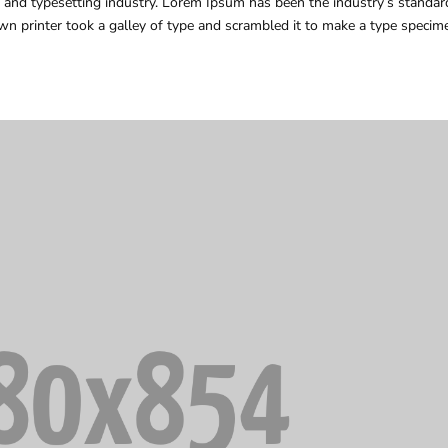
 and typesetting industry. Lorem Ipsum has been the industry’s standar
 printer took a galley of type and scrambled it to make a type specim