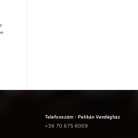
d
en
Telefonszám - Pelikán Vendégház
.
+36 70
675 6009