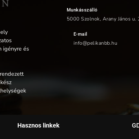
Munkásszálló
5000 Szolnok, Arany János u. 
hely
E-mail
zatos
info@pelikanbb.hu
 igényre és
 rendezett
őkész
ethelységek
Hasznos linkek
GD