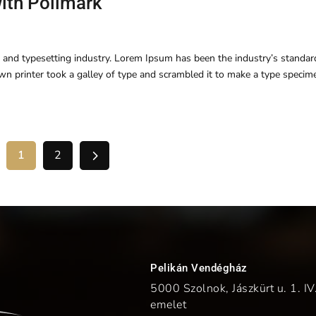
with Polimark
 and typesetting industry. Lorem Ipsum has been the industry’s standar
 printer took a galley of type and scrambled it to make a type specim
5
1
2
Pelikán Vendégház
5000 Szolnok, Jászkürt u. 1. IV
emelet