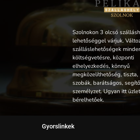
Szolnokon 3 olcsó szállás
lehetőséggel várjuk. Válto
szálláslehetőségek minden
költségvetésre, központi
elhelyezkedés, könnyű
megközelíthetőség, tiszta,
szobák, barátságos, segít
személyzet. Ugyan itt üzl
bérelhetőek.
Gyorslinkek