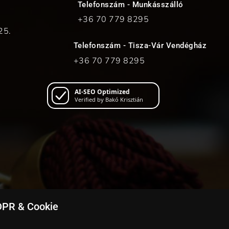
Telefonszám - Munkásszálló
+36 70
779 8295
25.
Telefonszám - Tisza-Vár Vendégház
+36 70
779 8295
AI-SEO Optimized
Verified by Bakó Krisztián
PR & Cookie