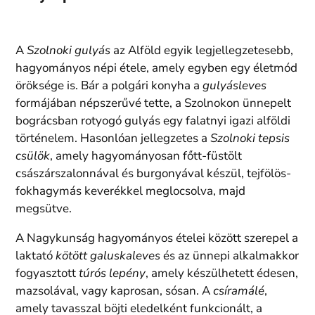
A
Szolnoki gulyás
az Alföld egyik legjellegzetesebb,
hagyományos népi étele, amely egyben egy életmód
öröksége is. Bár a polgári konyha a
gulyásleves
formájában népszerűvé tette, a Szolnokon ünnepelt
bográcsban rotyogó gulyás egy falatnyi igazi alföldi
történelem. Hasonlóan jellegzetes a
Szolnoki tepsis
csülök
, amely hagyományosan főtt-füstölt
császárszalonnával és burgonyával készül, tejfölös-
fokhagymás keverékkel meglocsolva, majd
megsütve.
A Nagykunság hagyományos ételei között szerepel a
laktató
kötött galuskaleves
és az ünnepi alkalmakkor
fogyasztott
túrós lepény
, amely készülhetett édesen,
mazsolával, vagy kaprosan, sósan. A
csíramálé
,
amely tavasszal böjti eledelként funkcionált, a