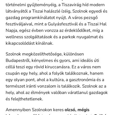
történelmi gyűjteményéig, a Tiszavirág híd modern
látványától a Tiszai halászlé ízéig, Szolnok egyedi és
gazdag programkínálatot nyújt. A város pezsgő
fesztiváljaival, mint a Gulyásfesztivál és a Tiszai Hal
Napja, egész évben vonzza az érdeklődőket, míg a
wellness szolgáltatások és a parkok nyugalmat és
kikapcsolódást kínálnak.
Szolnok megközelíthetősége, különösen
Budapestről, kényelmes és gyors, ami ideális úti
céllá teszi egy rövid kiruccanásra. Ez a város nem
csupán egy hely, ahol a folyók találkoznak, hanem
egy olyan pont, ahol a kultúra, a gasztronómia és a
természet iránti vonzalom is találkozik. Szolnok az a
hely, ahol az élmények valóban váratlanul gazdagok
és felejthetetlenek.
Amennyiben Szolnokon keres
olcsó, mégis