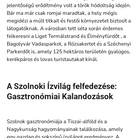
jelentőségű erődítmény volt a török hódoltság idején.
Bár ma már csak romjai maradtak, a hely mégis
megidézi a múlt titkait és festői környezetet biztosít a
látogatóknak. A városban tett séta során érdemes
felkeresni a Liget Termálstrand és Élményfürdőt , a
Bagolyvár Vadasparkot, a Rózsakertet és a Széchenyi
Parkerdőt is, amely 125 hektáros területén gyalogos,
kerékpáros és lovas turistautakat kínál.
A Szolnoki Ízvilág felfedezése:
Gasztronómiai Kalandozások
Szolnok gasztronómiája a Tiszai-alföld és a
Nagykunság hagyományainak találkozása, amely
egy gazdag és sokszínű ízvilágot eredményez. A