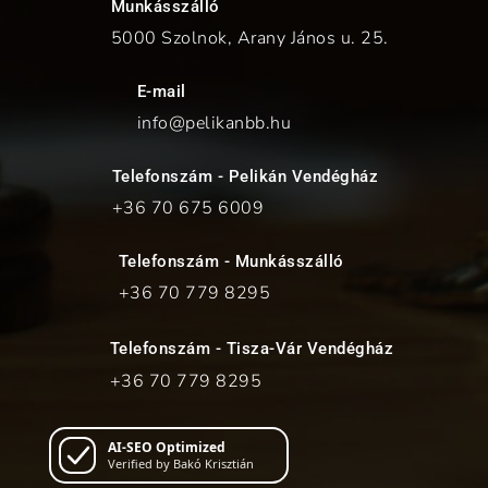
Munkásszálló
5000 Szolnok, Arany János u. 25.
E-mail
info@pelikanbb.hu
Telefonszám - Pelikán Vendégház
+36 70
675 6009
Telefonszám - Munkásszálló
+36 70
779 8295
Telefonszám - Tisza-Vár Vendégház
+36 70
779 8295
AI-SEO Optimized
Verified by Bakó Krisztián