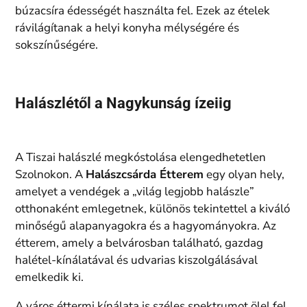
búzacsíra édességét használta fel. Ezek az ételek
rávilágítanak a helyi konyha mélységére és
sokszínűségére.
Halászlétől a Nagykunság ízeiig
A Tiszai halászlé megkóstolása elengedhetetlen
Szolnokon. A
Halászcsárda Étterem
egy olyan hely,
amelyet a vendégek a „világ legjobb halászle”
otthonaként emlegetnek, különös tekintettel a kiváló
minőségű alapanyagokra és a hagyományokra. Az
étterem, amely a belvárosban található, gazdag
halétel-kínálatával és udvarias kiszolgálásával
emelkedik ki.
A város éttermi kínálata is széles spektrumot ölel fel.