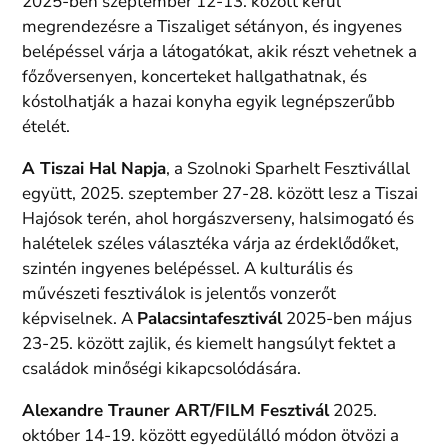
2025-ben szeptember 12-13. között kerül
megrendezésre a Tiszaliget sétányon, és ingyenes
belépéssel várja a látogatókat, akik részt vehetnek a
főzőversenyen, koncerteket hallgathatnak, és
kóstolhatják a hazai konyha egyik legnépszerűbb
ételét.
A Tiszai Hal Napja
, a Szolnoki Sparhelt Fesztivállal
együtt, 2025. szeptember 27-28. között lesz a Tiszai
Hajósok terén, ahol horgászverseny, halsimogató és
halételek széles választéka várja az érdeklődőket,
szintén ingyenes belépéssel. A kulturális és
művészeti fesztiválok is jelentős vonzerőt
képviselnek. A
Palacsintafesztivál
2025-ben május
23-25. között zajlik, és kiemelt hangsúlyt fektet a
családok minőségi kikapcsolódására.
Alexandre Trauner ART/FILM Fesztivál
2025.
október 14-19. között egyedülálló módon ötvözi a