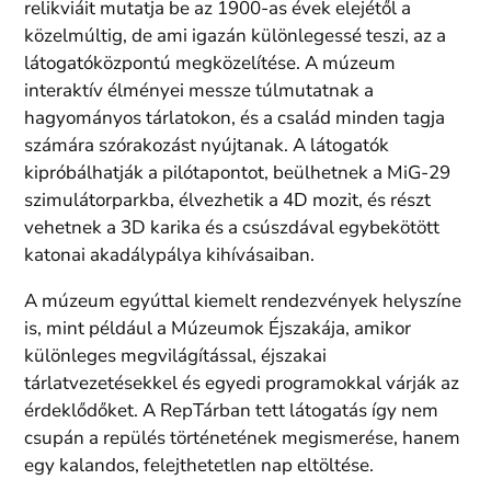
relikviáit mutatja be az 1900-as évek elejétől a
közelmúltig, de ami igazán különlegessé teszi, az a
látogatóközpontú megközelítése. A múzeum
interaktív élményei messze túlmutatnak a
hagyományos tárlatokon, és a család minden tagja
számára szórakozást nyújtanak. A látogatók
kipróbálhatják a pilótapontot, beülhetnek a MiG-29
szimulátorparkba, élvezhetik a 4D mozit, és részt
vehetnek a 3D karika és a csúszdával egybekötött
katonai akadálypálya kihívásaiban.
A múzeum egyúttal kiemelt rendezvények helyszíne
is, mint például a Múzeumok Éjszakája, amikor
különleges megvilágítással, éjszakai
tárlatvezetésekkel és egyedi programokkal várják az
érdeklődőket. A RepTárban tett látogatás így nem
csupán a repülés történetének megismerése, hanem
egy kalandos, felejthetetlen nap eltöltése.