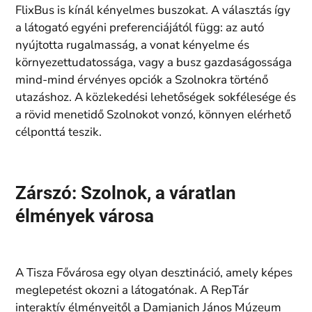
FlixBus is kínál kényelmes buszokat. A választás így
a látogató egyéni preferenciájától függ: az autó
nyújtotta rugalmasság, a vonat kényelme és
környezettudatossága, vagy a busz gazdaságossága
mind-mind érvényes opciók a Szolnokra történő
utazáshoz. A közlekedési lehetőségek sokfélesége és
a rövid menetidő Szolnokot vonzó, könnyen elérhető
célponttá teszik.
Zárszó: Szolnok, a váratlan
élmények városa
A Tisza Fővárosa egy olyan desztináció, amely képes
meglepetést okozni a látogatónak. A RepTár
interaktív élményeitől a Damjanich János Múzeum