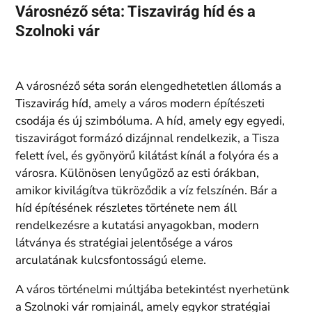
Városnéző séta: Tiszavirág híd és a
Szolnoki vár
A városnéző séta során elengedhetetlen állomás a
Tiszavirág híd
, amely a város modern építészeti
csodája és új szimbóluma. A híd, amely egy egyedi,
tiszavirágot formázó dizájnnal rendelkezik, a Tisza
felett ível, és gyönyörű kilátást kínál a folyóra és a
városra. Különösen lenyűgöző az esti órákban,
amikor kivilágítva tükröződik a víz felszínén. Bár a
híd építésének részletes története nem áll
rendelkezésre a kutatási anyagokban, modern
látványa és stratégiai jelentősége a város
arculatának kulcsfontosságú eleme.
A város történelmi múltjába betekintést nyerhetünk
a
Szolnoki vár
romjainál, amely egykor stratégiai