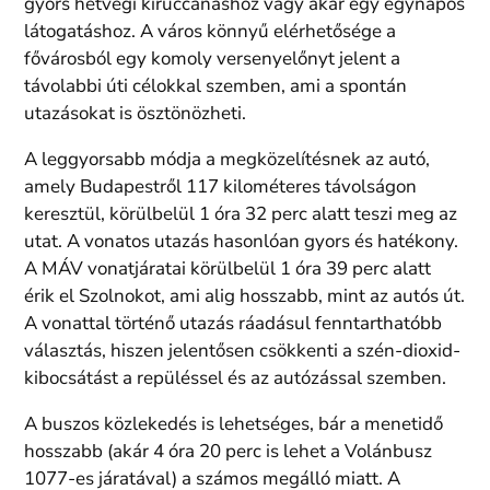
gyors hétvégi kiruccanáshoz vagy akár egy egynapos
látogatáshoz. A város könnyű elérhetősége a
fővárosból egy komoly versenyelőnyt jelent a
távolabbi úti célokkal szemben, ami a spontán
utazásokat is ösztönözheti.
A leggyorsabb módja a megközelítésnek az autó,
amely Budapestről 117 kilométeres távolságon
keresztül, körülbelül 1 óra 32 perc alatt teszi meg az
utat.
A vonatos utazás hasonlóan gyors és hatékony.
A MÁV vonatjáratai körülbelül 1 óra 39 perc alatt
érik el Szolnokot, ami alig hosszabb, mint az autós út.
A vonattal történő utazás ráadásul fenntarthatóbb
választás, hiszen jelentősen csökkenti a szén-dioxid-
kibocsátást a repüléssel és az autózással szemben.
A buszos közlekedés is lehetséges, bár a menetidő
hosszabb (akár 4 óra 20 perc is lehet a Volánbusz
1077-es járatával) a számos megálló miatt. A