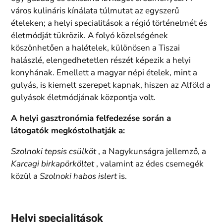
város kulináris kínálata túlmutat az egyszerű
ételeken; a helyi specialitások a régió történelmét és
életmódját tükrözik. A folyó közelségének
köszönhetően a halételek, különösen a Tiszai
halászlé, elengedhetetlen részét képezik a helyi
konyhának. Emellett a magyar népi ételek, mint a
gulyás, is kiemelt szerepet kapnak, hiszen az Alföld a
gulyások életmódjának központja volt.
A helyi gasztronómia felfedezése során a
látogatók megkóstolhatják a:
Szolnoki tepsis csülköt
, a Nagykunságra jellemző, a
Karcagi birkapörköltet
, valamint az édes csemegék
közül a
Szolnoki habos islert
is.
Helyi specialitások