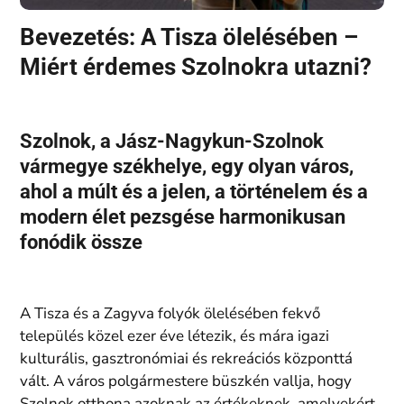
Bevezetés: A Tisza ölelésében –
Miért érdemes Szolnokra utazni?
Szolnok, a Jász-Nagykun-Szolnok
vármegye székhelye, egy olyan város,
ahol a múlt és a jelen, a történelem és a
modern élet pezsgése harmonikusan
fonódik össze
A Tisza és a Zagyva folyók ölelésében fekvő
település közel ezer éve létezik, és mára igazi
kulturális, gasztronómiai és rekreációs központtá
vált. A város polgármestere büszkén vallja, hogy
Szolnok otthona azoknak az értékeknek, amelyekért