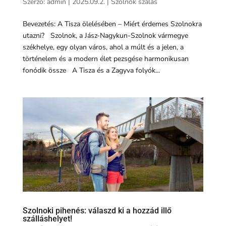
Szerző:
admin
|
2025.09.2.
|
Szolnok szálás
Bevezetés: A Tisza ölelésében – Miért érdemes Szolnokra
utazni? Szolnok, a Jász-Nagykun-Szolnok vármegye
székhelye, egy olyan város, ahol a múlt és a jelen, a
történelem és a modern élet pezsgése harmonikusan
fonódik össze A Tisza és a Zagyva folyók...
Szolnoki pihenés: válaszd ki a hozzád illő
szálláshelyet!