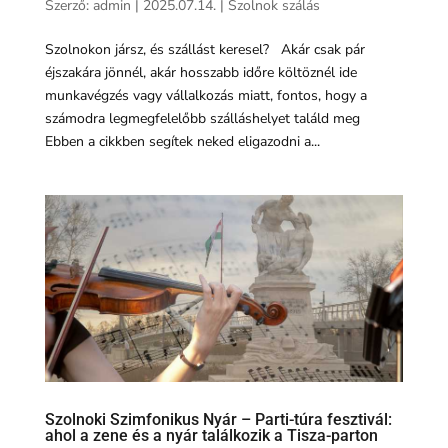
Szerző:
admin
|
2025.07.14.
|
Szolnok szálás
Szolnokon jársz, és szállást keresel? Akár csak pár
éjszakára jönnél, akár hosszabb időre költöznél ide
munkavégzés vagy vállalkozás miatt, fontos, hogy a
számodra legmegfelelőbb szálláshelyet találd meg
Ebben a cikkben segítek neked eligazodni a...
Szolnoki Szimfonikus Nyár – Parti-túra fesztivál:
ahol a zene és a nyár találkozik a Tisza-parton