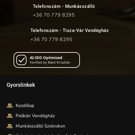
Telefonszám - Munkásszálló
+36 70
779 8295
Telefonszám - Tisza-Vár Vendégház
+36 70
779 8295
AI-SEO Optimized
Verified by Bakó Krisztián
Gyorslinkek
Kezdőlap
Pelikán Vendégház
Munkásszálló Szolnokon