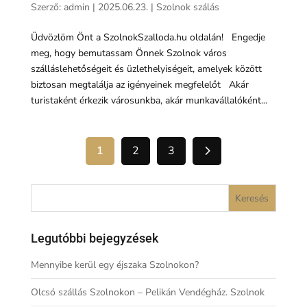
Szerző:
admin
|
2025.06.23.
|
Szolnok szálás
Üdvözlöm Önt a SzolnokSzalloda.hu oldalán! Engedje
meg, hogy bemutassam Önnek Szolnok város
szálláslehetőségeit és üzlethelyiségeit, amelyek között
biztosan megtalálja az igényeinek megfelelőt Akár
turistaként érkezik városunkba, akár munkavállalóként...
5
1
2
3
Legutóbbi bejegyzések
Mennyibe kerül egy éjszaka Szolnokon?
Olcsó szállás Szolnokon – Pelikán Vendégház. Szolnok