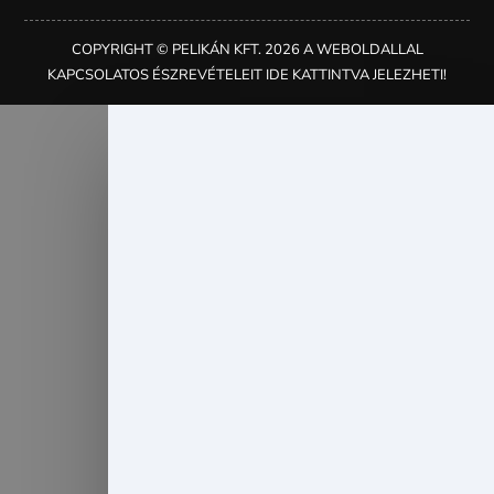
COPYRIGHT © PELIKÁN KFT. 2026 A WEBOLDALLAL
KAPCSOLATOS ÉSZREVÉTELEIT IDE KATTINTVA JELEZHETI!